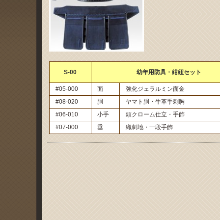
S-00
幼年用防具・紺紐セット
#05-000
面
強化ジェラルミン面金
#08-020
胴
ヤマト胴・牛革手刺胸
#06-010
小手
頭クローム仕立・手飾
#07-000
垂
織刺地・一段手飾