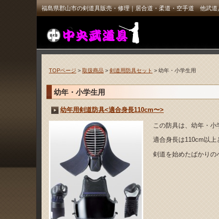
福島県郡山市の剣道具販売・修理｜居合道・柔道・空手道 他武道
TOPページ
>
取扱商品
>
剣道用防具セット
> 幼年・小学生用
幼年・小学生用
幼年用剣道防具<適合身長110cm〜>
この防具は、幼年・小
適合身長は110cm以
剣道を始めたばかりの